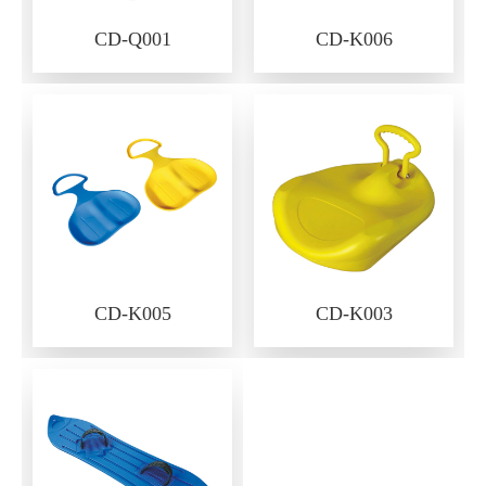
CD-Q001
CD-K006
CD-K005
CD-K003