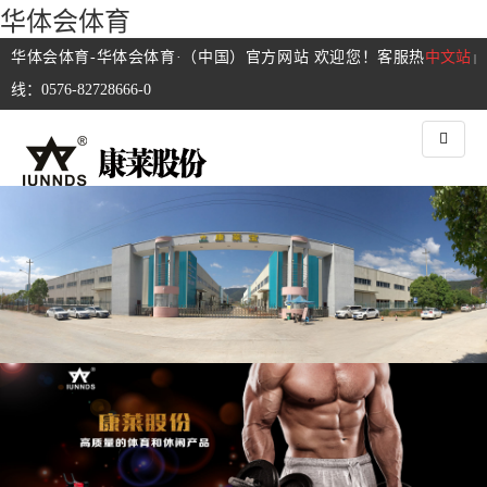
华体会体育
华体会体育-华体会体育·（中国）官方网站 欢迎您！客服热
中文站
|
线：0576-82728666-0