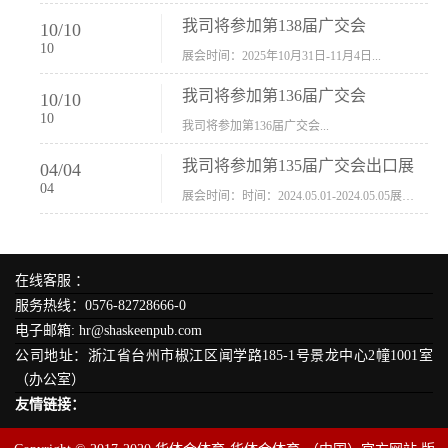
我司将参加第138届广交会
10
/
10
10
展会时间：2025年10月31日-11月4日...
我司将参加第136届广交会
10
/
10
10
我司将参加第136届广交会...
我司将参加第135届广交会出口展
04
/
04
04
展会时间：时间：2024.05.01-2024.05.05展会地址：中国进出口商品交易会展馆福建康莱宝公司展位号12.1G37-38、H11-12，浙江康莱宝展位号17.1B23-24、C19-20...
在线客服 ：
服务热线：0576-82728666-0
电子邮箱: hr@shaskeenpub.com
公司地址：浙江省台州市椒江区闻学路185-1号景龙中心2幢1001室
（办公室）
友情链接：