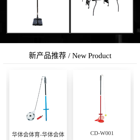
新产品推荐 / New Product
CD-W001
华体会体育-华体会体