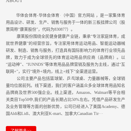
ABOUT
华体会体育-华体会体育·（中国）官方网站 ，是一家集体育
用品设计、研发、生产、销售与服务于一体的新三板挂牌公司（股
票简称“康莱股份”，代码为830877）。
康莱股份围绕全民健身健康产业链，秉承“专注家庭体育，成
就世界健康”的经营宗旨，专注家用体育运动用品、智能运动器械
研发、制造、销售与服务，打造具有国际影响力的体育行业领先品
牌，致力于成为全球领先的体育运动用品供应商（品牌商）。以
“运动神”、“IUNNDS”等体育用品品牌营销及服务为主线，通过“互
联网+”，实行“境外+境内，线上+线下”全渠道运营。
公司主要产品包括篮球架、乒乓球桌、力量器械等，全球销
量均位居前列。
线下渠道，我们的客户涵盖众多全球体育用品知名
品牌商及世界500强企业。
线上渠道，Amazon
、Walmart等
平台相
关类目Top50中,我们的产品长期占比50%左右。凭借产品研发生产
及业务管理等方面的创新优势，公司已经进入了美国Academy、德
国Aldi和Lidl、澳大利亚K-mart、加拿大Canadian Tir···
了解更多>>